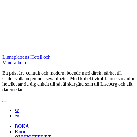
Skip
Linnéplatsens Hotell och
to
Vandrarhem
content
Ett prisvärt, centralt och modernt boende med direkt närhet till
stadens alla nöjen och sevärdheter. Med kollektivtrafik precis utanför
hotellet tar du dig enkelt till såväl skärgård som till Liseberg och allt
däremellan.
sv
en
BOKA
Rum